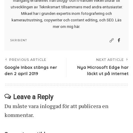
mångårig erfarenhet från blogg- och it-världen vilken bidrar till
utvecklingen av Tekniksmart tillsammans med andra entusiaster.
Mikael har i grunden expertis inom fotografering och
kamerautrustning, copywriter och content editing, och SEO.
Läs
mer om mig här
.
SKRIBENT
PREVIOUS ARTICLE
NEXT ARTICLE
Google Inbox stängs ner
Nya Microsoft Edge har
den 2 april 2019
läckt ut på internet
Leave a Reply
Du måste vara
inloggad
för att publicera en
kommentar.