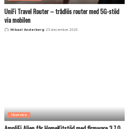
UniFi Travel Router – trådlös router med 5G-stöd
via mobilen
Mikael Anderberg
23 december 2025
Posted
by
Mjukvara
AmpliFi Alien får HomeKitstöd med firmware 3.7.0