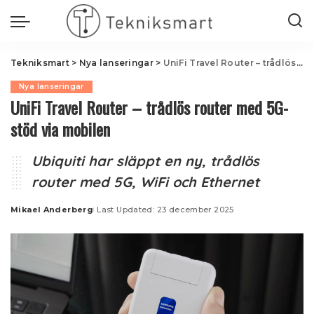
Tekniksmart
>
Nya lanseringar
>
UniFi Travel Router – trådlös router med 5G-stöd via mobilen
Nya lanseringar
UniFi Travel Router – trådlös router med 5G-
stöd via mobilen
Ubiquiti har släppt en ny, trådlös
router med 5G, WiFi och Ethernet
Mikael Anderberg
Last Updated: 23 december 2025
Posted
by