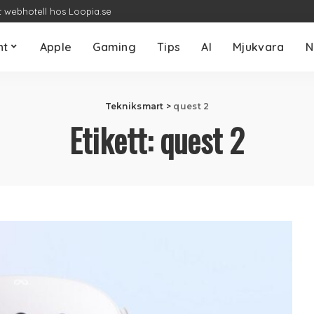
t webhotell hos Loopia.se
nt
Apple
Gaming
Tips
AI
Mjukvara
N
Tekniksmart
>
quest 2
Etikett:
quest 2