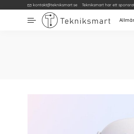
kontakt@tekniksmart.se
Tekniksmart har ett sponsra
Allmä