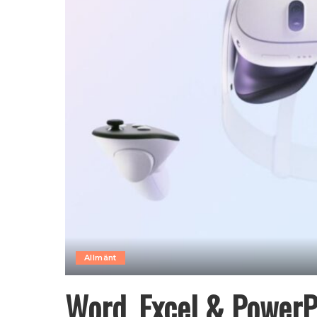
Allmänt
Word, Excel & PowerPo