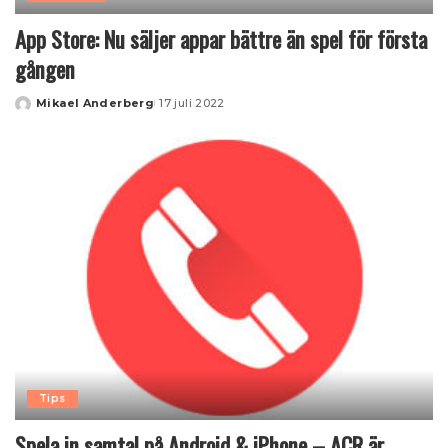
App Store: Nu säljer appar bättre än spel för första
gången
Mikael Anderberg
17 juli 2022
Posted
by
Tips
Spela in samtal på Android & iPhone – ACR är