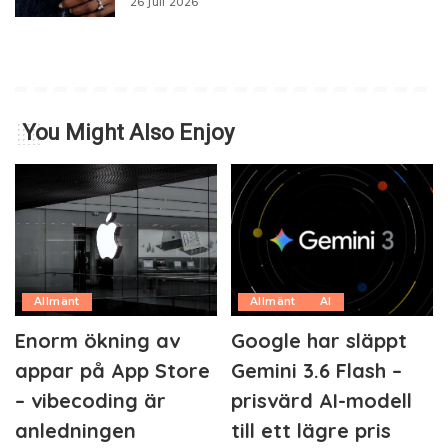
26 juli 2026
You Might Also Enjoy
Allmänt
Allmänt
AI
Enorm ökning av
Google har släppt
appar på App Store
Gemini 3.6 Flash –
– vibecoding är
prisvärd AI-modell
anledningen
till ett lägre pris