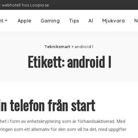
t webhotell hos Loopia.se
nt
Apple
Gaming
Tips
AI
Mjukvara
N
Tekniksmart
>
android l
Etikett:
android l
n telefon från start
erhet i form av enhetskryptering som är förhandsaktiverad. Med
eringen som ett alternativ för den som vill ha det, med uppgifter