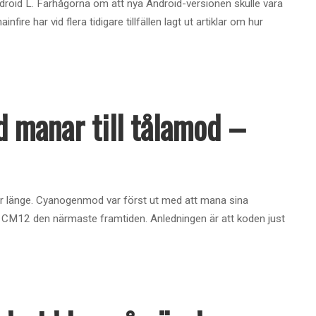
oid L. Farhågorna om att nya Android-versionen skulle vara
ire har vid flera tidigare tillfällen lagt ut artiklar om hur
 manar till tålamod –
jer länge. Cyanogenmod var först ut med att mana sina
för CM12 den närmaste framtiden. Anledningen är att koden just