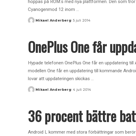
hoppas på ROM:s med nya plattformen. Den som tror
Cyanogenmod 12 inom
...
Mikael Anderberg
5 juli 2014
Posted
by
OnePlus One får uppda
Hypade telefonen OnePlus One får en uppdatering till An
modellen One får en uppdatering till kommande Androi
lovar att uppdateringen skickas
...
Mikael Anderberg
4 juli 2014
Posted
by
36 procent bättre bat
Android L kommer med stora förbättringar som berör 