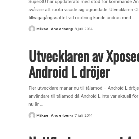
SuperSU har uppdaterats med stöd för kommande Andr
svårare att roota visade sig ogrundade. Utvecklaren Chainf
tillvägagångssättet vid rootning kunde ändras med
...
Mikael Anderberg
8 juli 2014
Posted
by
Utvecklaren av Xposed
Android L dröjer
Fler utvecklare manar nu till tålamod – Android L drö
användare till tålamod då Android L inte var aktuell 
nu är
...
Mikael Anderberg
7 juli 2014
Posted
by