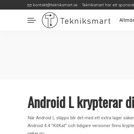
kontakt@tekniksmart.se
Tekniksmart har ett sponsra
Allmä
Android L krypterar di
När Android L släpps blir det med ett extra lager säk
Android 4.4 ”KitKat” och tidigare versioner finns krypt
pekar nu
...