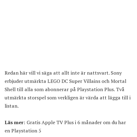
Redan här vill vi säga att allt inte är nattsvart. Sony
erbjuder utmärkta
LEGO DC Super Villains
och
Mortal
Shell
till alla som abonnerar på Playstation Plus. Två
utmärkta storspel som verkligen är värda att lägga till i
listan.
Läs mer:
Gratis Apple TV Plus i 6 månader om du har
en Playstation 5