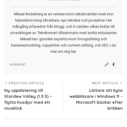
Mikael Anderberg är en veteran inom teknikvärlden med stor
kännedom kring tillverkare, nya tekniker och produkter. Har
mångårig erfarenhet från blogg- och it-världen vilken bidrar till
utvecklingen av Tekniksmart tillsammans med andra entusiaster.
Mikael har i grunden expertis inom fotografering och
kamerautrustning, copywriter och content editing, och SEO.
Läs
mer om mig här
.
SKRIBENT
PREVIOUS ARTICLE
NEXT ARTICLE
Ny uppdatering till
Lättare att byta
Stardew Valley (1.5.5) –
webbläsare i Windows 11 –
flytta husdjur med ett
Microsoft backar efter
musklick
kritiken