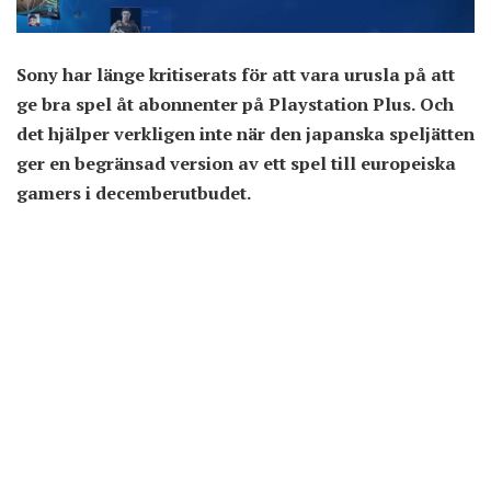
Sony har länge kritiserats för att vara urusla på att
ge bra spel åt abonnenter på Playstation Plus. Och
det hjälper verkligen inte när den japanska speljätten
ger en begränsad version av ett spel till europeiska
gamers i decemberutbudet.