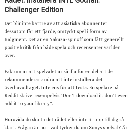
Rådet: Installera INTE Godfall:
Challenger Edition
Det blir inte bättre av att asiatiska abonnenter
dessutom får ett fjärde, omtyckt spel i form av
Judgment. Det är en Yakuza-spinoff som fått generellt
positiv kritik från både spela och recensenter världen
över.
Faktum är att spelvalet är så illa för en del att de
rekommenderar andra att inte installera det
överhuvudtaget. Inte ens för att testa. En
spelare på
Reddit
skriver exempelvis ”Don’t download it, don’t even
add it to your library”.
Huruvida du ska ta det rådet eller inte är upp till dig så
klart. Frågan är nu – vad tycker du om Sonys spelval? Är