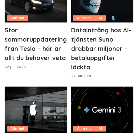
Allmänt
Allmänt
AI
Stor
Dataintrång hos AI-
sommaruppdatering
tjänsten Suno
från Tesla – här är
drabbar miljoner –
allt du behöver veta
betaluppgifter
läckta
22 juli 2026
22 juli 2026
Allmänt
Allmänt
AI