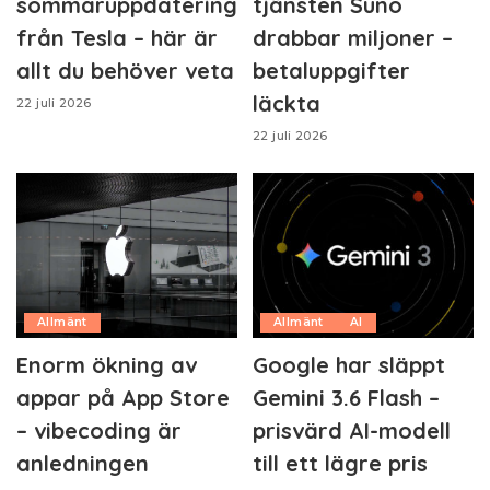
sommaruppdatering
tjänsten Suno
från Tesla – här är
drabbar miljoner –
allt du behöver veta
betaluppgifter
läckta
22 juli 2026
22 juli 2026
Allmänt
Allmänt
AI
Enorm ökning av
Google har släppt
appar på App Store
Gemini 3.6 Flash –
– vibecoding är
prisvärd AI-modell
anledningen
till ett lägre pris