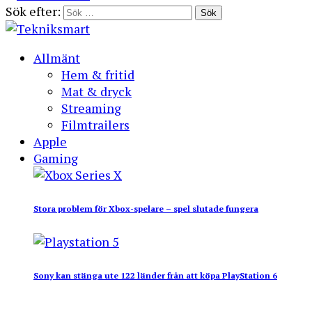
Sök efter:
Allmänt
Hem & fritid
Mat & dryck
Streaming
Filmtrailers
Apple
Gaming
Stora problem för Xbox-spelare – spel slutade fungera
Sony kan stänga ute 122 länder från att köpa PlayStation 6