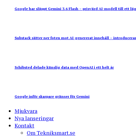
Google har släppt Gemini 3.6 Flash – prisvärd AI-modell till ett läg
Substack sätter ner foten mot AI-genererat innehåll – introducerar
Schibsted delade känslig data med OpenAI i ett helt år
Google inför skarpare gränser för Gemini
Mjukvara
Nya lanseringar
Kontakt
Om Tekniksmart.se