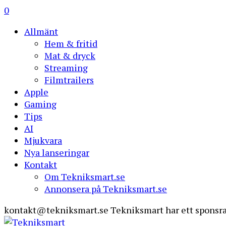
0
Allmänt
Hem & fritid
Mat & dryck
Streaming
Filmtrailers
Apple
Gaming
Tips
AI
Mjukvara
Nya lanseringar
Kontakt
Om Tekniksmart.se
Annonsera på Tekniksmart.se
kontakt@tekniksmart.se
Tekniksmart har ett sponsra