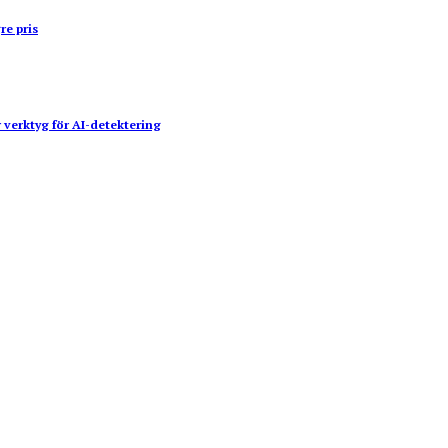
re pris
 verktyg för AI-detektering