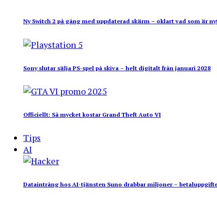
Ny Switch 2 på gång med uppdaterad skärm – oklart vad som är ny
Sony slutar sälja PS-spel på skiva – helt digitalt från januari 2028
Officiellt: Så mycket kostar Grand Theft Auto VI
Tips
AI
Dataintrång hos AI-tjänsten Suno drabbar miljoner – betaluppgifte