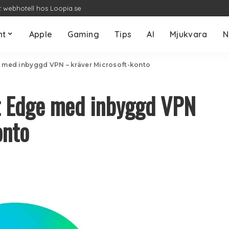
t webhotell hos Loopia.se
nt
Apple
Gaming
Tips
AI
Mjukvara
N
e med inbyggd VPN – kräver Microsoft-konto
ft Edge med inbyggd VPN
onto