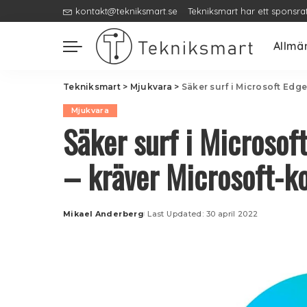
kontakt@tekniksmart.se
Tekniksmart har ett sponsra
Allmä
Tekniksmart
>
Mjukvara
>
Säker surf i Microsoft Edg
Mjukvara
Säker surf i Microso
– kräver Microsoft-k
Mikael Anderberg
Last Updated: 30 april 2022
Posted
by