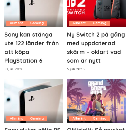
Allmänt
Gaming
Allmänt
Gaming
Sony kan stänga
Ny Switch 2 på gång
ute 122 länder från
med uppdaterad
att köpa
skärm – oklart vad
PlayStation 6
som är nytt
18 juli 2026
5 juli 2026
Allmänt
Gaming
Allmänt
Gaming
Sony slutar sälja PS-
Officiellt: Så mycket