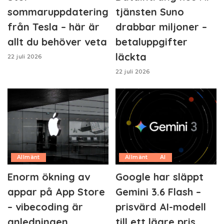
sommaruppdatering
tjänsten Suno
från Tesla – här är
drabbar miljoner –
allt du behöver veta
betaluppgifter
läckta
22 juli 2026
22 juli 2026
Allmänt
Allmänt
AI
Enorm ökning av
Google har släppt
appar på App Store
Gemini 3.6 Flash –
– vibecoding är
prisvärd AI-modell
anledningen
till ett lägre pris