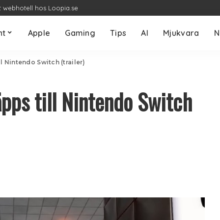
t webhotell hos Loopia.se
nt
Apple
Gaming
Tips
AI
Mjukvara
N
ll Nintendo Switch (trailer)
äpps till Nintendo Switch