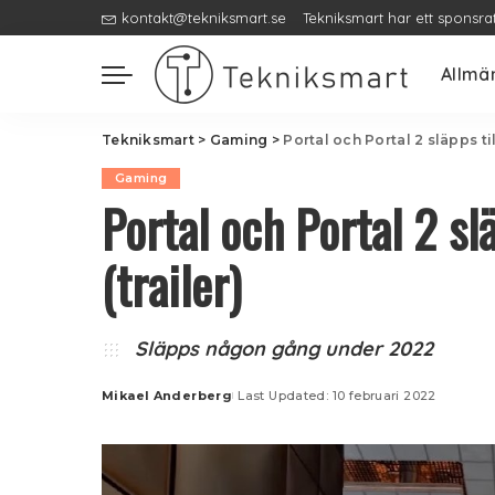
kontakt@tekniksmart.se
Tekniksmart har ett sponsra
Allmä
Tekniksmart
>
Gaming
>
Portal och Portal 2 släpps ti
Gaming
Portal och Portal 2 sl
(trailer)
Släpps någon gång under 2022
Mikael Anderberg
Last Updated: 10 februari 2022
Posted
by