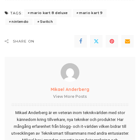
mario kart 8 deluxe
mario kart 9
TAGS:
nintendo
Switch
SHARE ON
Mikael Anderberg
View More Posts
Mikael Anderberg är en veteran inom teknikvärlden med stor
kännedom kring tillverkare, nya tekniker och produkter. Har
mångårig erfarenhet från blogg- och it-världen vilken bidrar till
utvecklingen av Tekniksmart tillsammans med andra entusiaster.
Mikael har i grunden expertis inom fotografering och