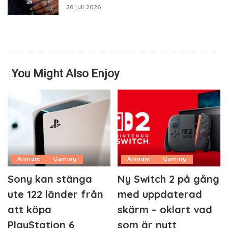
26 juli 2026
You Might Also Enjoy
Allmänt
Gaming
Allmänt
Gaming
Sony kan stänga
Ny Switch 2 på gång
ute 122 länder från
med uppdaterad
att köpa
skärm – oklart vad
PlayStation 6
som är nytt