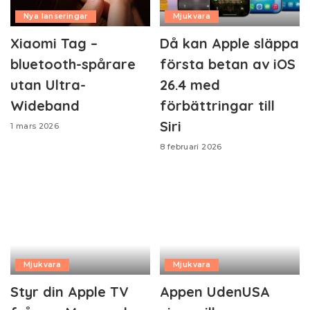
Nya lanseringar
Mjukvara
Xiaomi Tag –
Då kan Apple släppa
bluetooth-spårare
första betan av iOS
utan Ultra-
26.4 med
Wideband
förbättringar till
Siri
1 mars 2026
8 februari 2026
Mjukvara
Mjukvara
Styr din Apple TV
Appen UdenUSA