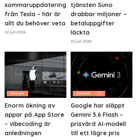
sommaruppdatering
tjänsten Suno
från Tesla – här är
drabbar miljoner –
allt du behöver veta
betaluppgifter
läckta
22 juli 2026
22 juli 2026
Allmänt
Allmänt
AI
Enorm ökning av
Google har släppt
appar på App Store
Gemini 3.6 Flash –
– vibecoding är
prisvärd AI-modell
anledningen
till ett lägre pris