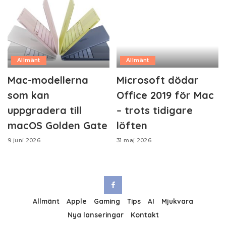
Allmänt
Allmänt
Mac-modellerna
Microsoft dödar
som kan
Office 2019 för Mac
uppgradera till
– trots tidigare
macOS Golden Gate
löften
9 juni 2026
31 maj 2026
Allmänt
Apple
Gaming
Tips
AI
Mjukvara
Nya lanseringar
Kontakt