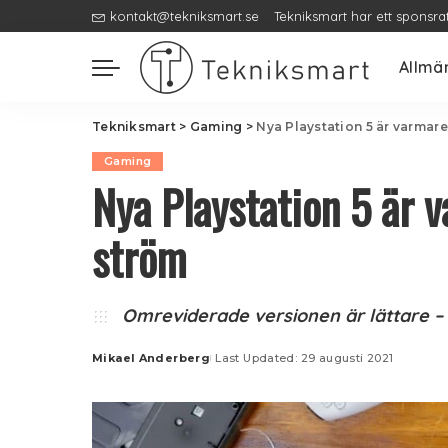
kontakt@tekniksmart.se
Tekniksmart har ett sponsra
Allmä
Tekniksmart
>
Gaming
>
Nya Playstation 5 är varmar
Gaming
Nya Playstation 5 är 
ström
Omreviderade versionen är lättare –
Mikael Anderberg
Last Updated: 29 augusti 2021
Posted
by