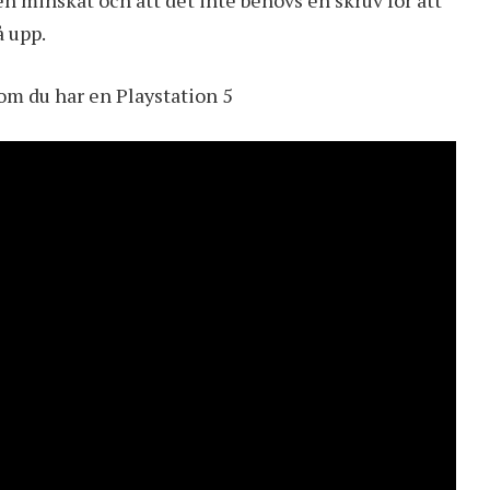
n minskat och att det inte behövs en skruv för att
å upp.
om du har en Playstation 5