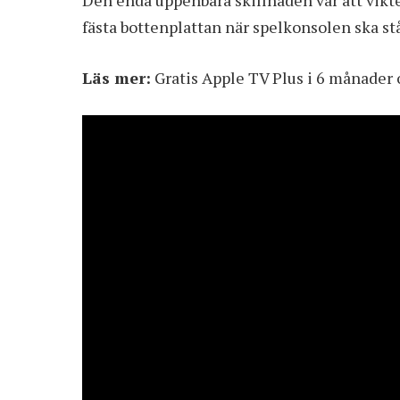
Den enda uppenbara skillnaden var att vikte
fästa bottenplattan när spelkonsolen ska st
Läs mer:
Gratis Apple TV Plus i 6 månader 