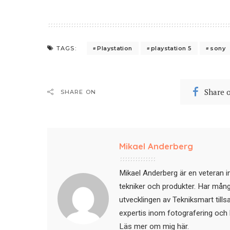
Playstation
playstation 5
sony
TAGS:
Share 
SHARE ON
Mikael Anderberg
Mikael Anderberg är en veteran i
tekniker och produkter. Har mångår
utvecklingen av Tekniksmart till
expertis inom fotografering och 
Läs mer om mig här
.