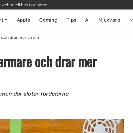
t webhotell hos Loopia.se
nt
Apple
Gaming
Tips
AI
Mjukvara
N
e och drar mer ström
varmare och drar mer
 men där slutar fördelarna