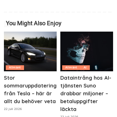
You Might Also Enjoy
Allmänt
Allmänt
AI
Stor
Dataintrång hos AI-
sommaruppdatering
tjänsten Suno
från Tesla – här är
drabbar miljoner –
allt du behöver veta
betaluppgifter
läckta
22 juli 2026
22 juli 2026