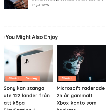
26 juli 2026
You Might Also Enjoy
Allmänt
Gaming
Allmänt
Sony kan stänga
Microsoft raderade
ute 122 länder från
25 år gammalt
att köpa
Xbox-konto som