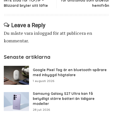
INTE stöd för TCP/IP –
för anställda som arbetar
Blizzard bryter sitt löfte
hemifrån
Leave a Reply
Du måste vara
inloggad
för att publicera en
kommentar.
Senaste artiklarna
Google Pixel Tag är en bluetooth-spårare
med inbyggd högtalare
1 augusti 2026
Samsung Galaxy S27 Ultra kan få
betydligt större batteri än tidigare
modeller
28 juli 2026