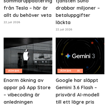
sommaruppdatering
tjänsten Suno
från Tesla – här är
drabbar miljoner –
allt du behöver veta
betaluppgifter
läckta
22 juli 2026
22 juli 2026
Allmänt
Allmänt
AI
Enorm ökning av
Google har släppt
appar på App Store
Gemini 3.6 Flash –
– vibecoding är
prisvärd AI-modell
anledningen
till ett lägre pris