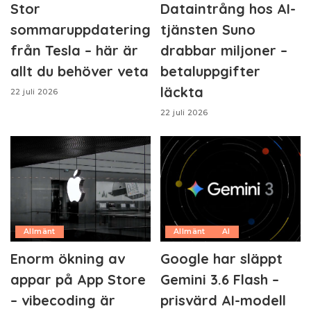
Stor
Dataintrång hos AI-
sommaruppdatering
tjänsten Suno
från Tesla – här är
drabbar miljoner –
allt du behöver veta
betaluppgifter
läckta
22 juli 2026
22 juli 2026
Allmänt
Allmänt
AI
Enorm ökning av
Google har släppt
appar på App Store
Gemini 3.6 Flash –
– vibecoding är
prisvärd AI-modell