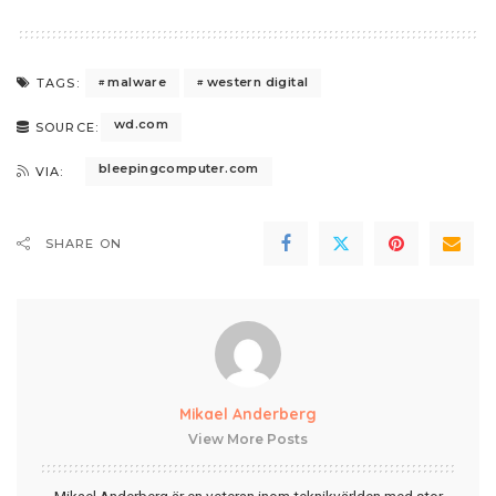
malware
western digital
TAGS:
wd.com
SOURCE:
bleepingcomputer.com
VIA:
SHARE ON
Mikael Anderberg
View More Posts
Mikael Anderberg är en veteran inom teknikvärlden med stor