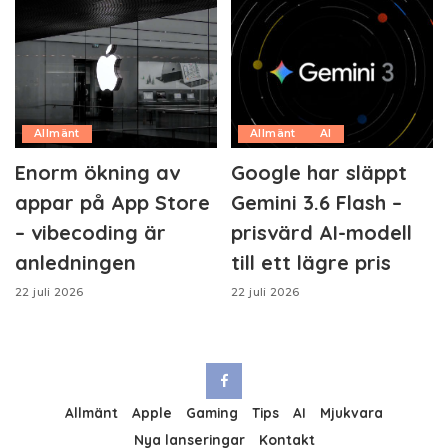
Allmänt
Allmänt
AI
Enorm ökning av
Google har släppt
appar på App Store
Gemini 3.6 Flash –
– vibecoding är
prisvärd AI-modell
anledningen
till ett lägre pris
22 juli 2026
22 juli 2026
Allmänt
Apple
Gaming
Tips
AI
Mjukvara
Nya lanseringar
Kontakt