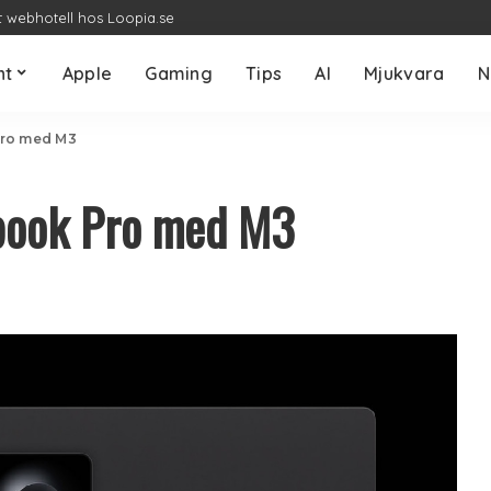
t webhotell hos Loopia.se
nt
Apple
Gaming
Tips
AI
Mjukvara
N
Pro med M3
cbook Pro med M3