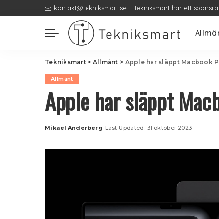
kontakt@tekniksmart.se
Tekniksmart har ett sponsra
Allmä
Tekniksmart
>
Allmänt
>
Apple har släppt Macbook 
Allmänt
Apple har släppt Ma
Mikael Anderberg
Last Updated: 31 oktober 2023
Posted
by