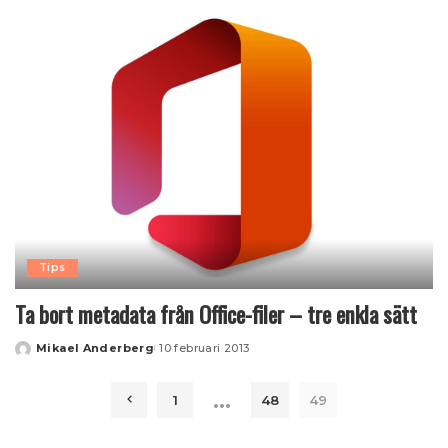
Tips
Ta bort metadata från Office-filer – tre enkla sätt
Mikael Anderberg
10 februari 2013
Posted
by
…
1
48
49