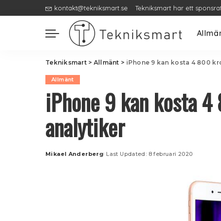
kontakt@tekniksmart.se
Tekniksmart har ett sponsra
Allmä
Tekniksmart
>
Allmänt
>
iPhone 9 kan kosta 4 800 kro
Allmänt
iPhone 9 kan kosta 4 
analytiker
Mikael Anderberg
Last Updated: 8 februari 2020
Posted
by