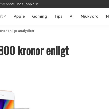
t webhotell hos Loopia.se
nt
Apple
Gaming
Tips
AI
Mjukvara
N
nor enligt analytiker
800 kronor enligt