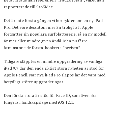
Beta hittade han referensen ”iPad2018fall”, vilket han
rapporterade till 9to5Mac.
Det är inte första gången vi hör rykten om en ny
iPad
Pro
. Det vore dessutom mer än troligt att Apple
fortsätter sin populära surfplatteserie, så en ny modell
är mer eller mindre given ändå. Men nu får vi
åtminstone de första, konkreta ”bevisen”.
Tidigare släpptes en mindre uppgradering av vanliga
iPad 9.7 där den enda riktigt stora nyheten är stöd för
Apple Pencil. När nya iPad Pro släpps lär det vara med
betydligt större uppgraderingar.
Den första stora är stöd för Face ID, som även ska
fungera i landskapsläge med iOS 12.1.