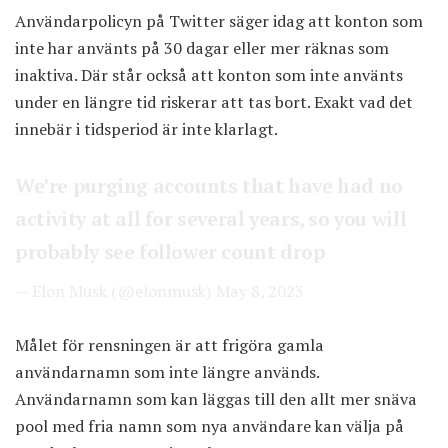
Användarpolicyn på Twitter säger idag att konton som
inte har använts på 30 dagar eller mer räknas som
inaktiva. Där står också att konton som inte använts
under en längre tid riskerar att tas bort. Exakt vad det
innebär i tidsperiod är inte klarlagt.
We’re purging accounts that have had no
activity at all for several years, so you will
probably see follower count drop
— Elon Musk (@elonmusk)
May 8, 2023
Målet för rensningen är att frigöra gamla
användarnamn som inte längre används.
Användarnamn som kan läggas till den allt mer snäva
pool med fria namn som nya användare kan välja på