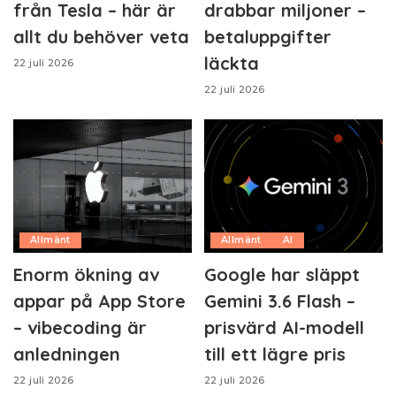
från Tesla – här är
drabbar miljoner –
allt du behöver veta
betaluppgifter
läckta
22 juli 2026
22 juli 2026
Allmänt
Allmänt
AI
Enorm ökning av
Google har släppt
appar på App Store
Gemini 3.6 Flash –
– vibecoding är
prisvärd AI-modell
anledningen
till ett lägre pris
22 juli 2026
22 juli 2026