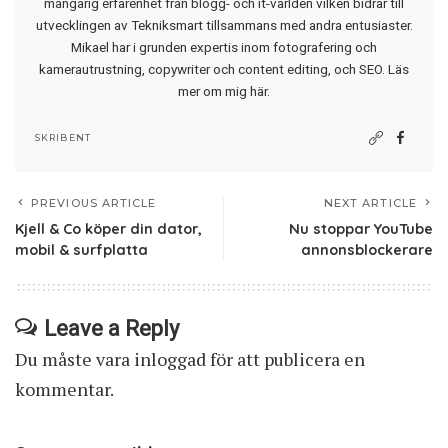
mångårig erfarenhet från blogg- och it-världen vilken bidrar till
utvecklingen av Tekniksmart tillsammans med andra entusiaster.
Mikael har i grunden expertis inom fotografering och
kamerautrustning, copywriter och content editing, och SEO.
Läs
mer om mig här
.
SKRIBENT
PREVIOUS ARTICLE
NEXT ARTICLE
Kjell & Co köper din dator,
Nu stoppar YouTube
mobil & surfplatta
annonsblockerare
Leave a Reply
Du måste vara
inloggad
för att publicera en
kommentar.