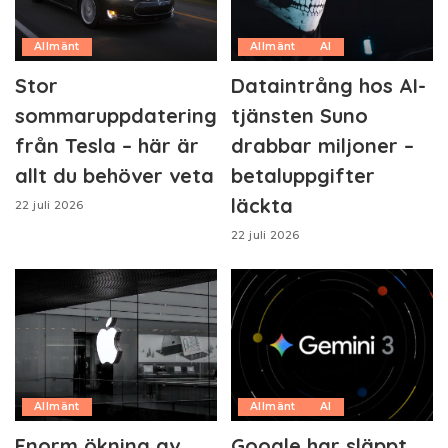
Allmänt
Allmänt
AI
Stor
Dataintrång hos AI-
sommaruppdatering
tjänsten Suno
från Tesla – här är
drabbar miljoner –
allt du behöver veta
betaluppgifter
läckta
22 juli 2026
22 juli 2026
Allmänt
Allmänt
AI
Enorm ökning av
Google har släppt