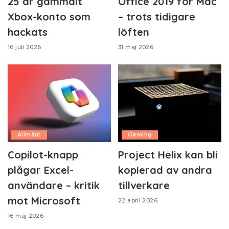
25 år gammalt
Office 2019 för Mac
Xbox-konto som
– trots tidigare
hackats
löften
16 juli 2026
31 maj 2026
Allmänt
Gaming
Copilot-knapp
Project Helix kan bli
plågar Excel-
kopierad av andra
användare – kritik
tillverkare
mot Microsoft
22 april 2026
16 maj 2026