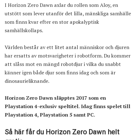
I Horizon Zero Dawn axlar du rollen som Aloy, en
utstött som lever utanför det lilla, mänskliga samhälle
som finns kvar efter en stor apokalyptisk
samhällskollaps.
Världen består av ett litet antal människor och djuren
har ersatts av motsvarigheter i robotform. Du kommer
att slåss mot en mängd robotdjur i vilka du snabbt
känner igen både djur som finns idag och som är
dinosaurieliknande.
Horizon Zero Dawn släpptes 2017 som en
Playstation 4-exlusiv speltitel. Idag finns spelet till
Playstation 4, Playstation 5 samt PC.
Så här får du Horizon Zero Dawn helt