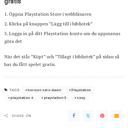
gratis
Öppna
Playstation Store
i webbläsaren
Klicka på knappen ”Lägg till i bibliotek”
Logga in på ditt Playstation-konto om du uppmanas
göra det
När det står ”Köpt” och ”Tillagt i bibliotek” på sidan så
har du fått spelet gratis.
horizon zero dawn
Playstation
TAGS:
playstation 4
playstation 5
sony
SHARE ON