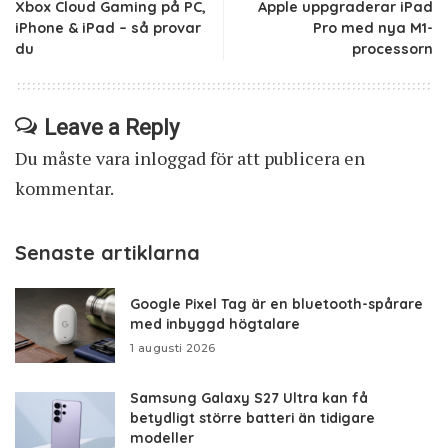
Xbox Cloud Gaming på PC,
Apple uppgraderar iPad
iPhone & iPad – så provar
Pro med nya M1-
du
processorn
Leave a Reply
Du måste vara
inloggad
för att publicera en
kommentar.
Senaste artiklarna
Google Pixel Tag är en bluetooth-spårare
med inbyggd högtalare
1 augusti 2026
Samsung Galaxy S27 Ultra kan få
betydligt större batteri än tidigare
modeller