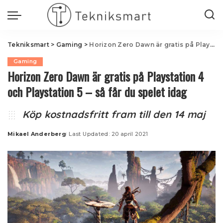
Tekniksmart
>
Gaming
>
Horizon Zero Dawn är gratis på Playstation 4 och Playstation 5 – så får du spelet idag
Gaming
Horizon Zero Dawn är gratis på Playstation 4
och Playstation 5 – så får du spelet idag
Köp kostnadsfritt fram till den 14 maj
Mikael Anderberg
Last Updated: 20 april 2021
Posted
by