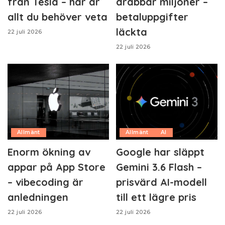
från Tesla – här är
drabbar miljoner –
allt du behöver veta
betaluppgifter
läckta
22 juli 2026
22 juli 2026
Allmänt
Allmänt
AI
Enorm ökning av
Google har släppt
appar på App Store
Gemini 3.6 Flash –
– vibecoding är
prisvärd AI-modell
anledningen
till ett lägre pris
22 juli 2026
22 juli 2026