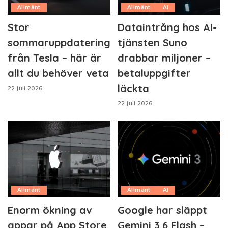
Allmänt
Allmänt
AI
Stor
Dataintrång hos AI-
sommaruppdatering
tjänsten Suno
från Tesla – här är
drabbar miljoner –
allt du behöver veta
betaluppgifter
läckta
22 juli 2026
22 juli 2026
Allmänt
Allmänt
AI
Enorm ökning av
Google har släppt
appar på App Store
Gemini 3.6 Flash –