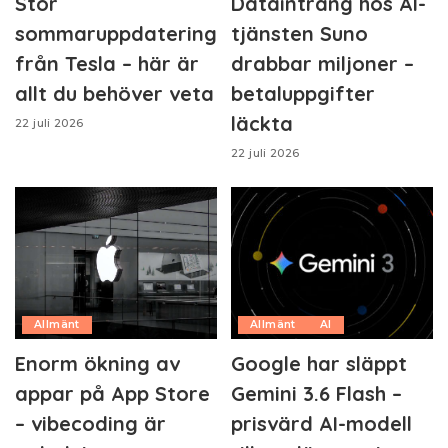
Stor
Dataintrång hos AI-
sommaruppdatering
tjänsten Suno
från Tesla – här är
drabbar miljoner –
allt du behöver veta
betaluppgifter
läckta
22 juli 2026
22 juli 2026
Allmänt
Allmänt
AI
Enorm ökning av
Google har släppt
appar på App Store
Gemini 3.6 Flash –
– vibecoding är
prisvärd AI-modell