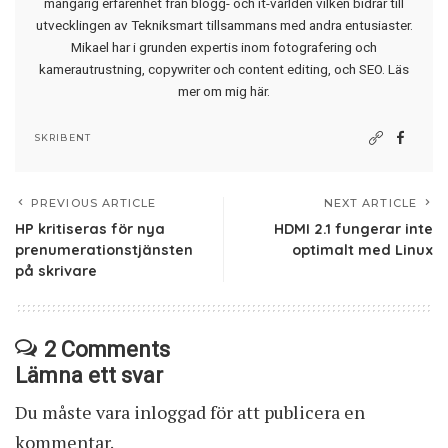
mångårig erfarenhet från blogg- och it-världen vilken bidrar till
utvecklingen av Tekniksmart tillsammans med andra entusiaster.
Mikael har i grunden expertis inom fotografering och
kamerautrustning, copywriter och content editing, och SEO.
Läs
mer om mig här
.
SKRIBENT
PREVIOUS ARTICLE
NEXT ARTICLE
HP kritiseras för nya
HDMI 2.1 fungerar inte
prenumerationstjänsten
optimalt med Linux
på skrivare
2 Comments
Lämna ett svar
Du måste vara
inloggad
för att publicera en
kommentar.