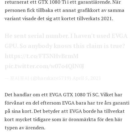
returnerat ett GTX 1080 Ti i ett garantiärende. När
personen fick tillbaka ett annat grafikkort av samma
variant visade det sig att kortet tillverkats 2021.
He sent serial number. I haven't used EVGA
GPU. So anybody knows this claim is true?
https://t.co/FT3NHvBrmM
pic.twitter.com/w07o4QlN0J
— 포시포시 (@harukaze5719)
April 5, 2021
Det handlar om ett EVGA GTX 1080 Ti SC. Vilket har
förvånat en del eftersom EVGA bara har tre års garanti
på sina kort. Det betyder att EVGA borde ha tillverkat
kort mycket tidigare som är öronmärkta för den här
typen av ärenden.