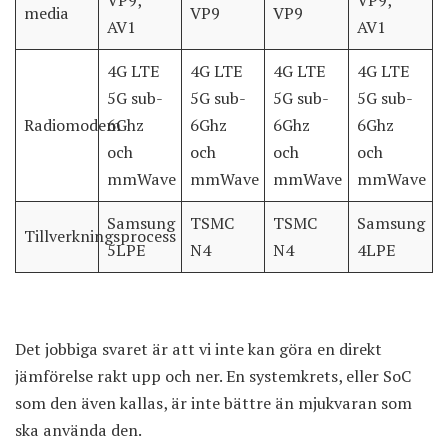
VP9,
VP9,
media
VP9
VP9
AV1
AV1
4G LTE
4G LTE
4G LTE
4G LTE
5G sub-
5G sub-
5G sub-
5G sub-
Radiomodem
6Ghz
6Ghz
6Ghz
6Ghz
och
och
och
och
mmWave
mmWave
mmWave
mmWave
Samsung
TSMC
TSMC
Samsung
Tillverkningsprocess
5LPE
N4
N4
4LPE
Det jobbiga svaret är att vi inte kan göra en direkt
jämförelse rakt upp och ner. En systemkrets, eller SoC
som den även kallas, är inte bättre än mjukvaran som
ska använda den.