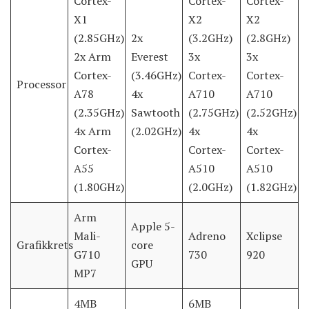
Cortex-
Cortex-
Cortex-
X1
X2
X2
(2.85GHz)
2x
(3.2GHz)
(2.8GHz)
2x Arm
Everest
3x
3x
Cortex-
(3.46GHz)
Cortex-
Cortex-
Processor
A78
4x
A710
A710
(2.35GHz)
Sawtooth
(2.75GHz)
(2.52GHz)
4x Arm
(2.02GHz)
4x
4x
Cortex-
Cortex-
Cortex-
A55
A510
A510
(1.80GHz)
(2.0GHz)
(1.82GHz)
Arm
Apple 5-
Mali-
Adreno
Xclipse
Grafikkrets
core
G710
730
920
GPU
MP7
4MB
6MB