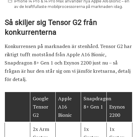
iPhone 14 Pro & 14 Pro Max använder nya Apple A16 Bionic – en
av de kraftfullaste mobilprocessorerna på marknaden idag.
Så skiljer sig Tensor G2 från
konkurrenterna
Konkurrensen på marknaden är stenhård. Tensor G2 har
riktigt tufft motstånd från Apple A16 Bionic,
Snapdragon 8+ Gen 1 och Exynos 2200 just nu – så
frågan är hur den står sig om vi jämför kretsarna, detalj
för detalj.
Google
Apple
Snapdragon
Tensor
A16
8+ Gen 1
Exynos
G2
Bionic
2200
2x Arm
1x
1x