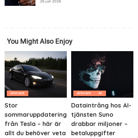
26 juli 2026
You Might Also Enjoy
Allmänt
Allmänt
AI
Stor
Dataintrång hos AI-
sommaruppdatering
tjänsten Suno
från Tesla – här är
drabbar miljoner –
allt du behöver veta
betaluppgifter