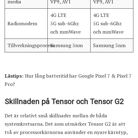
media
VP9, AV1
VP9, AV1
4G LTE
4G LTE
Radiomodem
5G sub-6Ghz
5G sub-6Ghz
och mmWave
och mmWave
Tillverkningsprocess
Samsung 5nm
Samsung 5nm
Lästips:
Hur lång batteritid har Google Pixel 7 & Pixel 7
Pro?
Skillnaden på Tensor och Tensor G2
Det är relativt små skillnader mellan de båda
systemkretsarna. Det som utmärker Tensor G2 är att
två av processorkärnorna använder en nyare kärntyp,