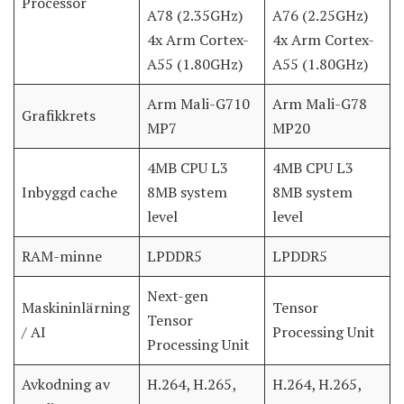
Processor
A78 (2.35GHz)
A76 (2.25GHz)
4x Arm Cortex-
4x Arm Cortex-
A55 (1.80GHz)
A55 (1.80GHz)
Arm Mali-G710
Arm Mali-G78
Grafikkrets
MP7
MP20
4MB CPU L3
4MB CPU L3
Inbyggd cache
8MB system
8MB system
level
level
RAM-minne
LPDDR5
LPDDR5
Next-gen
Maskininlärning
Tensor
Tensor
/ AI
Processing Unit
Processing Unit
Avkodning av
H.264, H.265,
H.264, H.265,