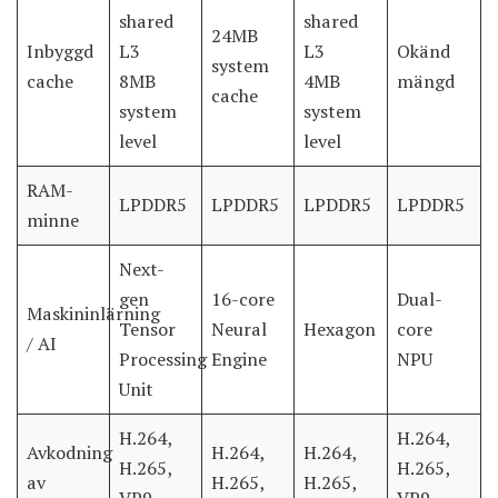
shared
shared
24MB
Inbyggd
L3
L3
Okänd
system
cache
8MB
4MB
mängd
cache
system
system
level
level
RAM-
LPDDR5
LPDDR5
LPDDR5
LPDDR5
minne
Next-
gen
16-core
Dual-
Maskininlärning
Tensor
Neural
Hexagon
core
/ AI
Processing
Engine
NPU
Unit
H.264,
H.264,
Avkodning
H.264,
H.264,
H.265,
H.265,
av
H.265,
H.265,