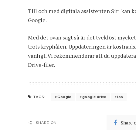
Till och med digitala assistenten Siri kan k
Google.
Med det ovan sagt så är det tveklöst mycket
trots kryphålen. Uppdateringen är kostnadsf
vanligt. Vi rekommenderar att du uppdaterar
Drive-filer.
Google
google drive
ios
TAGS:
Share 
SHARE ON