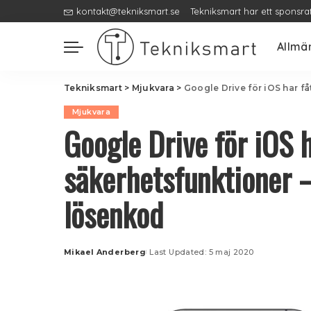
kontakt@tekniksmart.se
Tekniksmart har ett sponsra
Allmä
Tekniksmart
>
Mjukvara
>
Google Drive för iOS har f
Mjukvara
Google Drive för iOS h
säkerhetsfunktioner –
lösenkod
Mikael Anderberg
Last Updated: 5 maj 2020
Posted
by