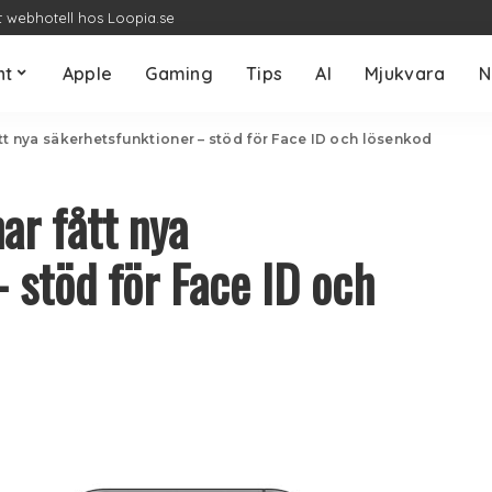
t webhotell hos Loopia.se
nt
Apple
Gaming
Tips
AI
Mjukvara
N
ått nya säkerhetsfunktioner – stöd för Face ID och lösenkod
ar fått nya
 stöd för Face ID och