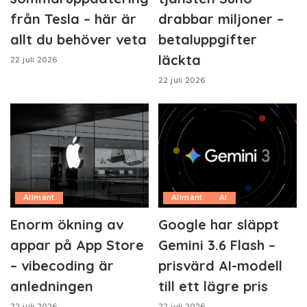
från Tesla – här är
drabbar miljoner –
allt du behöver veta
betaluppgifter
läckta
22 juli 2026
22 juli 2026
Allmänt
Allmänt
AI
Enorm ökning av
Google har släppt
appar på App Store
Gemini 3.6 Flash –
– vibecoding är
prisvärd AI-modell
anledningen
till ett lägre pris
22 juli 2026
22 juli 2026