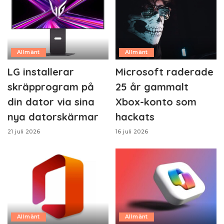
Allmänt
Allmänt
LG installerar
Microsoft raderade
skräpprogram på
25 år gammalt
din dator via sina
Xbox-konto som
nya datorskärmar
hackats
21 juli 2026
16 juli 2026
Allmänt
Allmänt