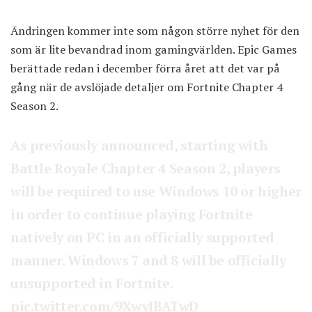
Ändringen kommer inte som någon större nyhet för den
som är lite bevandrad inom gamingvärlden. Epic Games
berättade redan i december förra året att det var på
gång när de avslöjade detaljer om Fortnite Chapter 4
Season 2.
As previously announced, starting with
Battle Royale Chapter 4 Season 2, players
will be required to use Windows 10 or higher
in order to continue playing Fortnite
natively on PC in an officially supported
manner. Windows 7 and 8 will be officially
unsupported in Fortnite.
pic.twitter.com/9XwyIBATwD