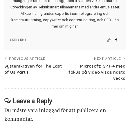
mångårig erfarenhet från blogg- och it-världen vilken bidrar till
utvecklingen av Tekniksmart tillsammans med andra entusiaster.
Mikael har i grunden expertis inom fotografering och
kamerautrustning, copywriter och content editing, och SEO.
Läs
mer om mig här
.
SKRIBENT
PREVIOUS ARTICLE
NEXT ARTICLE
Systemkraven för The Last
Microsoft: GPT-4 med
of Us Part 1
fokus på video visas nästa
vecka
Leave a Reply
Du måste vara
inloggad
för att publicera en
kommentar.