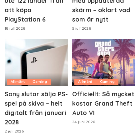
ute 122 länder från
med uppdaterad
att köpa
skärm – oklart vad
PlayStation 6
som är nytt
18 juli 2026
5 juli 2026
Allmänt
Gaming
Allmänt
Gaming
Sony slutar sälja PS-
Officiellt: Så mycket
spel på skiva – helt
kostar Grand Theft
digitalt från januari
Auto VI
2028
24 juni 2026
2 juli 2026