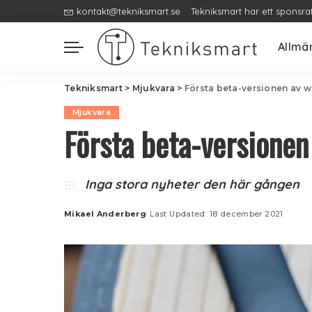
kontakt@tekniksmart.se
Tekniksmart har ett sponsra
Allmä
Tekniksmart
>
Mjukvara
>
Första beta-versionen av w
Mjukvara
Första beta-versionen
Inga stora nyheter den här gången
Mikael Anderberg
Last Updated: 18 december 2021
Posted
by