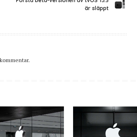
Första beta-versionen av tvOS 15.3
är släppt
n kommentar.