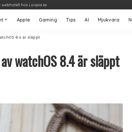
t webhotell hos Loopia.se
nt
Apple
Gaming
Tips
AI
Mjukvara
N
atchOS 8.4 är släppt
 av watchOS 8.4 är släppt