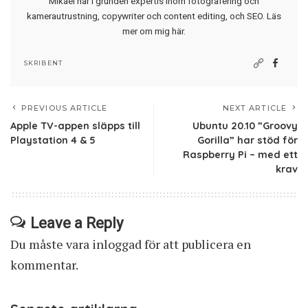
Mikael har i grunden expertis inom fotografering och
kamerautrustning, copywriter och content editing, och SEO.
Läs
mer om mig här
.
SKRIBENT
PREVIOUS ARTICLE
NEXT ARTICLE
Apple TV-appen släpps till
Ubuntu 20.10 ”Groovy
Playstation 4 & 5
Gorilla” har stöd för
Raspberry Pi – med ett
krav
Leave a Reply
Du måste vara
inloggad
för att publicera en
kommentar.