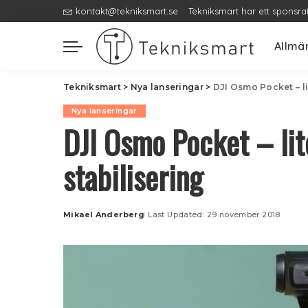
kontakt@tekniksmart.se
Tekniksmart har ett sponsra
Allmä
Tekniksmart
>
Nya lanseringar
>
DJI Osmo Pocket – l
Nya lanseringar
DJI Osmo Pocket – li
stabilisering
Mikael Anderberg
Last Updated: 29 november 2018
Posted
by