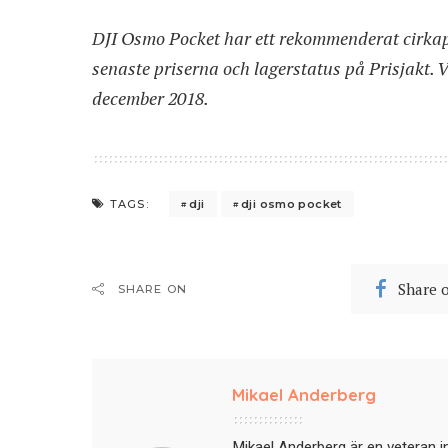
DJI Osmo Pocket har ett rekommenderat cirkapr
senaste priserna och lagerstatus på Prisjakt
. 
december 2018.
dji
dji osmo pocket
TAGS:
Share 
SHARE ON
Mikael Anderberg
Mikael Anderberg är en veteran i