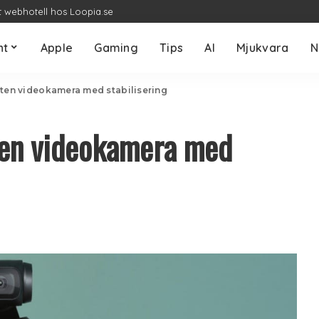
t webhotell hos Loopia.se
nt
Apple
Gaming
Tips
AI
Mjukvara
N
iten videokamera med stabilisering
ten videokamera med