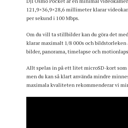
DJI Osmo Pocket är en minimal videokamera
121,9×36,9×28,6 millimeter klarar videokame
per sekund i 100 Mbps.
Om du vill ta stillbilder kan du göra det me
klarar maximalt 1/8 000s och bildstorleken ä
bilder, panorama, timelapse och motionlaps
Allt spelas in på ett litet microSD-kort som
men du kan så klart använda mindre minnesk
maximala kvaliteten rekommenderar vi mins