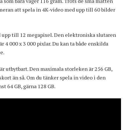
 som bara väger 116 gram. Trots de små måtten
ran att spela in 4K-video med upp till 60 bilder
d upp till 12 megapixel. Den elektroniska slutaren
r 4 000 x 3 000 pixlar. Du kan ta både enskilda
e.
 är utbytbart. Den maximala storleken är 256 GB,
ort än så. Om du tänker spela in video i den
t 64 GB, gärna 128 GB.