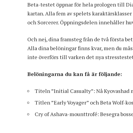
Beta-testet öppnar för hela prologen till Di
kartan. Alla fem av spelets karaktärsklasser
och Sorcerer. Öppningsdelen innehåller hu
Och nej, dina framsteg från de två första beta
Alla dina belöningar finns kvar, men du må
inte överförs till varken det nya stresstestet
Belöningarna du kan få är följande:
Titeln ”Initial Casualty”: Nå Kyovashad
Titlen ”Early Voyager” och Beta Wolf-ko
Cry of Ashava-mounttrofé: Besegra boss