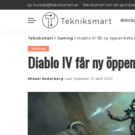
kontakt@tekniksmart.se
Tekniksmart har ett sponsra
Allmä
Tekniksmart
>
Gaming
>
Diablo IV får ny öppen beta 
Gaming
Diablo IV får ny öppe
Mikael Anderberg
Last Updated: 21 april 2023
Posted
by