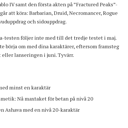
ablo IV samt den första akten på ”Fractured Peaks”-
 går att köra: Barbarian, Druid, Necromancer, Rogue
vuduppdrag och sidouppdrag.
-testen följer inte med till det tredje testet i maj.
ste börja om med dina karaktärer, eftersom framsteg
 eller lanseringen i juni. Tyvärr.
 med minst en karaktär
smetik: Nå maxtaket för betan på nivå 20
en Ashava med en nivå 20-karaktär