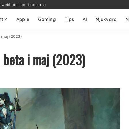
t webhotell hos Loopia.se
nt
Apple
Gaming
Tips
AI
Mjukvara
N
i maj (2023)
n beta i maj (2023)