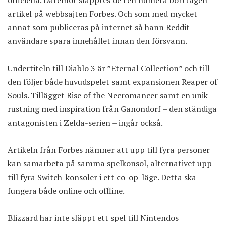
officiella. Däremot släpptes de i en numera borttagen
artikel på webbsajten Forbes. Och som med mycket
annat som publiceras på internet så hann Reddit-
användare spara innehållet innan den försvann.
Undertiteln till Diablo 3 är ”Eternal Collection” och till
den följer både huvudspelet samt expansionen Reaper of
Souls. Tillägget Rise of the Necromancer samt en unik
rustning med inspiration från Ganondorf – den ständiga
antagonisten i Zelda-serien – ingår också.
Artikeln från Forbes nämner att upp till fyra personer
kan samarbeta på samma spelkonsol, alternativet upp
till fyra Switch-konsoler i ett co-op-läge. Detta ska
fungera både online och offline.
Blizzard har inte släppt ett spel till Nintendos