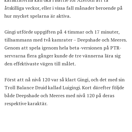
karaktärerna kan öka i Battle for Azeroth att ta
åtskilliga veckor, eller i vissa fall månader beroende på
hur mycket spelarna är aktiva.
Gingi utförde uppgiften på 4 timmar och 17 minuter,
tillsammans med två kamrater – Deepshade och Meeres.
Genom att spela igenom hela beta-versionen på PTR-
servrarna flera gånger kunde de tre vännerna lära sig
den effektivaste vägen till målet.
Först att nå nivå 120 var så klart Gingi, och det med sin
Troll Balance Druid kallad Luigingi. Kort därefter följde
både Deepshade och Meeres med nivå 120 på deras
respektive karaktär.