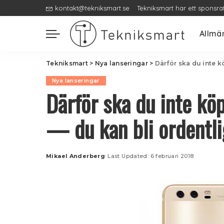
kontakt@tekniksmart.se
Tekniksmart har ett sponsra
Allmä
Tekniksmart
>
Nya lanseringar
>
Därför ska du inte k
Nya lanseringar
Därför ska du inte kö
— du kan bli ordentli
Mikael Anderberg
Last Updated: 6 februari 2018
Posted
by