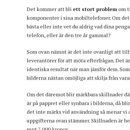
Det kommer att bli
ett stort problem
om ti
komponenter i sina mobiltelefoner. Om det b
bästa eller inte vet du aldrig vad dina penga
telefon, eller är den tre år gammal?
Som ovan nämnt är det inte ovanligt att ti
leverantörer för att möta efterfrågan. Det är 
identiska resultat när man jämför dem. Som
bilderna nästan omöjliga att skilja från var
Om det däremot blir märkbara skillnader där
är på pappret eller synbara i bilderna, då bli
det inte märks vid användning så menar vi 
uppgifterna ovan stämmer. Skillnaden är helt
runt 7 000 kronor.