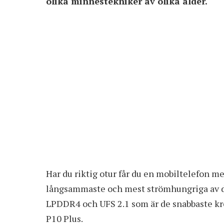
olika minnestekniker av olika ålder.
Har du riktig otur får du en mobiltelefon 
långsammaste och mest strömhungriga av de
LPDDR4 och UFS 2.1 som är de snabbaste kr
P10 Plus.