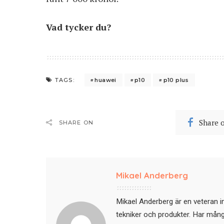
Vad tycker du?
huawei
p10
p10 plus
TAGS:
Share 
SHARE ON
Mikael Anderberg
Mikael Anderberg är en veteran i
tekniker och produkter. Har mångår