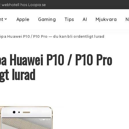
t webhotell hos Loopia.se
nt
Apple
Gaming
Tips
AI
Mjukvara
N
öpa Huawei P10 / P10 Pro — du kan bli ordentligt lurad
pa Huawei P10 / P10 Pro
gt lurad